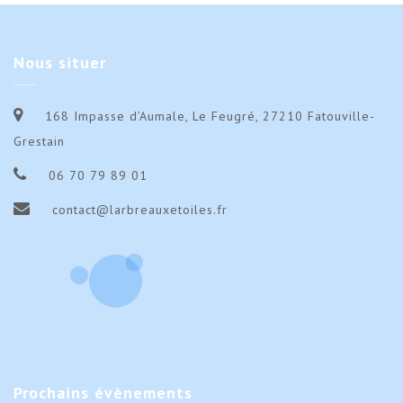
Nous
situer
168 Impasse d’Aumale, Le Feugré, 27210 Fatouville-
Grestain
06 70 79 89 01
contact@larbreauxetoiles.fr
Prochains
évènements