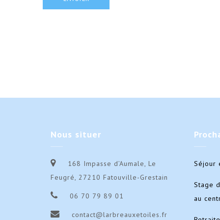
Nous
situer
Proch
168 Impasse d’Aumale, Le
Séjour 
Feugré, 27210 Fatouville-Grestain
Stage 
06 70 79 89 01
au cent
contact@larbreauxetoiles.fr
Retrait