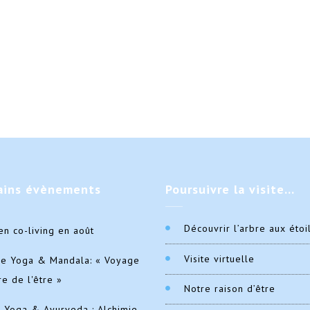
ains
évènements
Poursuivre
la visite…
Découvrir l’arbre aux étoi
en co-living en août
Visite virtuelle
de Yoga & Mandala: « Voyage
re de l'être »
Notre raison d’être
e Yoga & Ayurveda : Alchimie