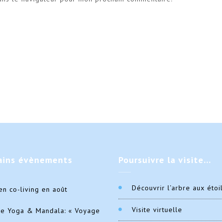
ains
évènements
Poursuivre
la visite…
Découvrir l’arbre aux étoi
en co-living en août
Visite virtuelle
de Yoga & Mandala: « Voyage