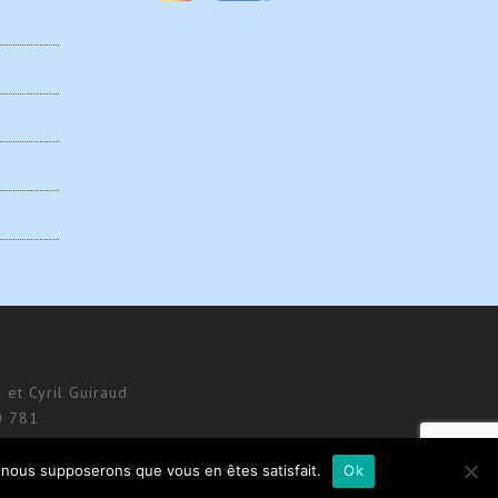
 et Cyril Guiraud
0 781
e, nous supposerons que vous en êtes satisfait.
Ok