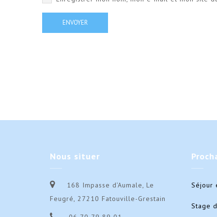
Nous
situer
Proch
168 Impasse d’Aumale, Le
Séjour 
Feugré, 27210 Fatouville-Grestain
Stage 