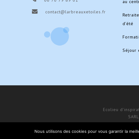
06 70 79 89 01
au cent
contact@larbreauxetoiles.fr
Retrait
d’été
Format
Séjour 
Ecolieu d'inspir
SARL
Nous utilisons des cookies pour vous garantir la meil