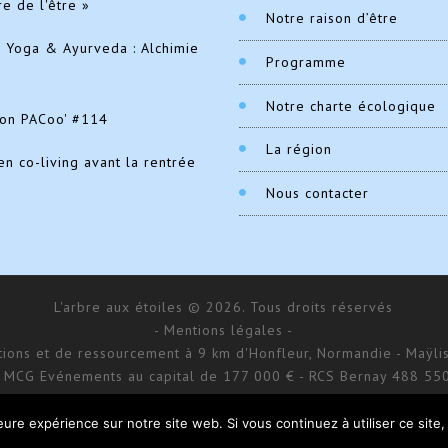
re de l'être »
Notre raison d’être
e Yoga & Ayurveda : Alchimie
Programme
Notre charte écologique
ion PACoo' #114
La région
en co-living avant la rentrée
Nous contacter
L'arbre aux étoiles © 2026. Tous droits réservés
- Mentions légales -
ations et de ressourcement à 9 km d'Honfleur, Normandie - Maÿlis
 MCG Evénements au capital de 177 000 € - RCS Bernay 488 55
168 impasse d’Aumale - 27 210 Fatouville-Grestain
Site réalisé par
Donitow
leure expérience sur notre site web. Si vous continuez à utiliser ce sit