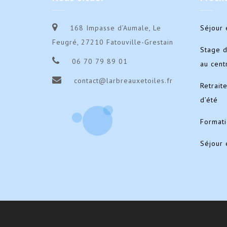
168 Impasse d’Aumale, Le
Séjour 
Feugré, 27210 Fatouville-Grestain
Stage 
06 70 79 89 01
au cent
contact@larbreauxetoiles.fr
Retrait
d’été
Format
Séjour 