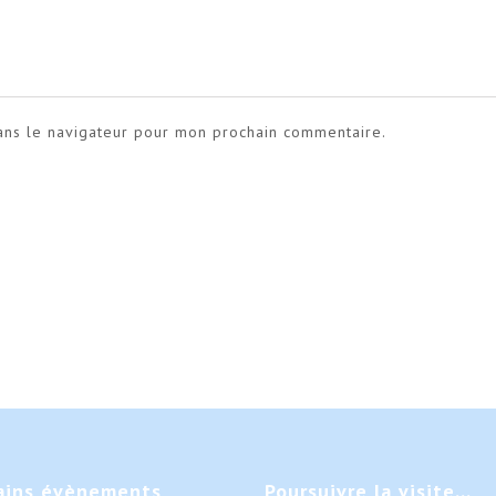
ans le navigateur pour mon prochain commentaire.
ains
évènements
Poursuivre
la visite…