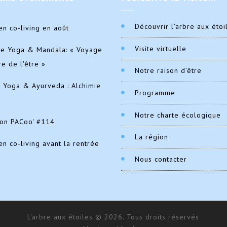
Découvrir l’arbre aux étoi
en co-living en août
Visite virtuelle
de Yoga & Mandala: « Voyage
re de l'être »
Notre raison d’être
e Yoga & Ayurveda : Alchimie
Programme
Notre charte écologique
ion PACoo' #114
La région
en co-living avant la rentrée
Nous contacter
L'arbre aux étoiles © 2026. Tous droits réservés