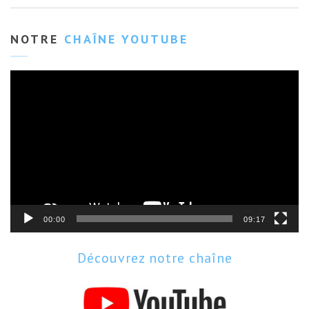
NOTRE
CHAÎNE YOUTUBE
Lecteur
vidéo
00:00
09:17
Découvrez notre chaîne