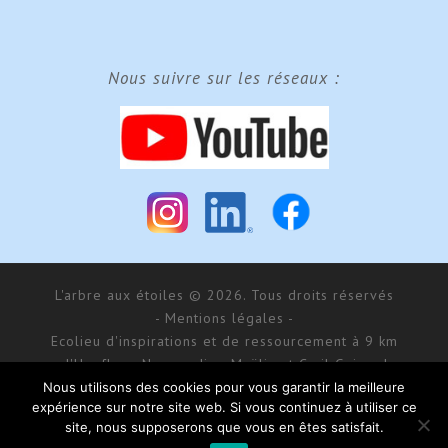
Nous suivre sur les réseaux :
L'arbre aux étoiles © 2026. Tous droits réservés
- Mentions légales -
Ecolieu d'inspirations et de ressourcement à 9 km
d'Honfleur, Normandie - Maÿlis et Cyril Guiraud
SARL MCG Evénements au capital de 177 000 € - RCS
Nous utilisons des cookies pour vous garantir la meilleure
expérience sur notre site web. Si vous continuez à utiliser ce
Bernay 488 550 781
site, nous supposerons que vous en êtes satisfait.
168 impasse d’Aumale - 27 210 Fatouville-Grestain