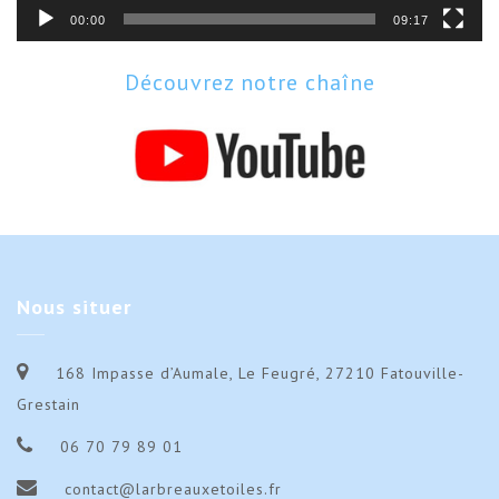
00:00
09:17
Découvrez notre chaîne
Nous
situer
168 Impasse d’Aumale, Le Feugré, 27210 Fatouville-
Grestain
06 70 79 89 01
contact@larbreauxetoiles.fr