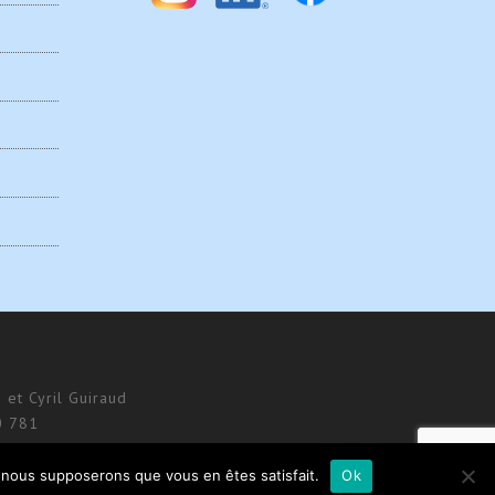
 et Cyril Guiraud
0 781
e, nous supposerons que vous en êtes satisfait.
Ok