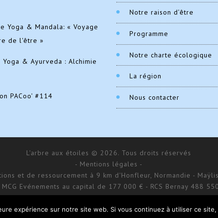
Notre raison d’être
de Yoga & Mandala: « Voyage
Programme
re de l'être »
Notre charte écologique
e Yoga & Ayurveda : Alchimie
La région
ion PACoo' #114
Nous contacter
L'arbre aux étoiles © 2026. Tous droits réservés
- Mentions légales -
ations et de ressourcement à 9 km d'Honfleur, Normandie - Maÿlis
 MCG Evénements au capital de 177 000 € - RCS Bernay 488 55
168 impasse d’Aumale - 27 210 Fatouville-Grestain
Site réalisé par
Donitow
leure expérience sur notre site web. Si vous continuez à utiliser ce sit