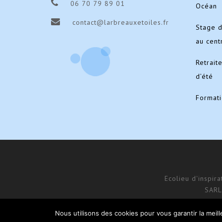
06 70 79 89 01
Océan
contact@larbreauxetoiles.fr
Stage 
au cent
Retrait
d’été
Format
Ecolieu d'inspir
SARL
Nous utilisons des cookies pour vous garantir la meil