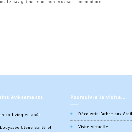
ans le navigateur pour mon prochain commentaire.
ains
évènements
Poursuivre
la visite…
Découvrir l’arbre aux étoi
en co-living en août
Visite virtuelle
L'odyssée bleue Santé et