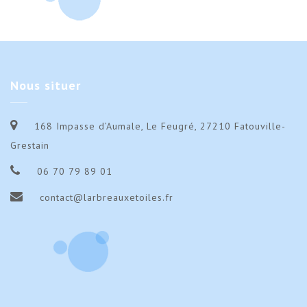
stages
sta
lieu
lieu
12/19
12/
de
de
stages
sta
12/19
12/
Nous
situer
168 Impasse d’Aumale, Le Feugré, 27210 Fatouville-
Grestain
06 70 79 89 01
contact@larbreauxetoiles.fr