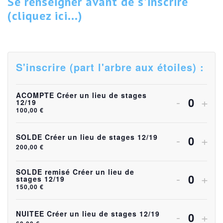
Se renseigner avant de s'inscrire
(cliquez ici...)
S'inscrire (part l'arbre aux étoiles) :
ACOMPTE Créer un lieu de stages
Diminuer
Aug
-
+
12/19
Quanti
100,00
€
la
la
quantité
quan
Diminuer
Aug
-
+
SOLDE Créer un lieu de stages 12/19
Quanti
200,00
€
de
de
la
la
billets
bille
quantité
quan
SOLDE remisé Créer un lieu de
Diminuer
Aug
-
+
stages 12/19
Quanti
pour
pou
150,00
€
de
de
la
la
ACOMP
AC
billets
bille
quantité
quan
Diminuer
Aug
-
+
NUITEE Créer un lieu de stages 12/19