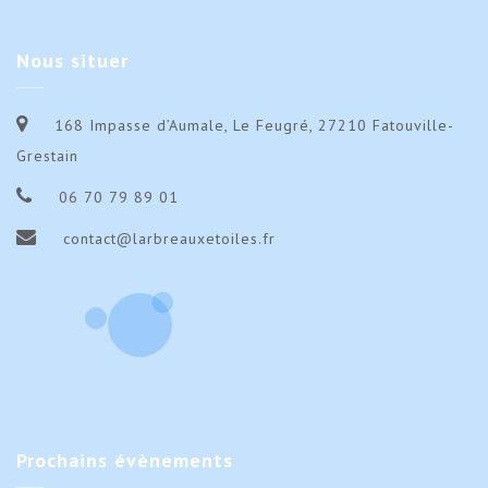
2025
202
3-
3-
4
4
Nous
situer
mars
mar
2025
202
168 Impasse d’Aumale, Le Feugré, 27210 Fatouville-
Grestain
06 70 79 89 01
contact@larbreauxetoiles.fr
Prochains
évènements