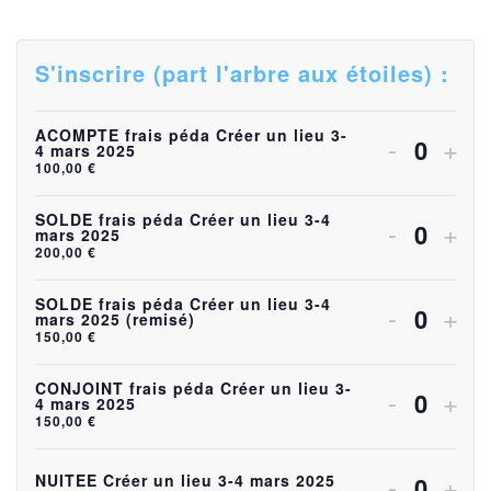
S'inscrire (part l'arbre aux étoiles) :
ACOMPTE frais péda Créer un lieu 3-
Diminuer
Aug
-
+
4 mars 2025
Quanti
100,00
€
la
la
quantité
quan
SOLDE frais péda Créer un lieu 3-4
Diminuer
Aug
-
+
mars 2025
Quanti
200,00
€
de
de
la
la
billets
bille
quantité
quan
SOLDE frais péda Créer un lieu 3-4
Diminuer
Aug
-
+
mars 2025 (remisé)
Quanti
pour
pou
150,00
€
de
de
la
la
ACOMP
AC
billets
bille
quantité
quan
CONJOINT frais péda Créer un lieu 3-
Diminuer
Aug
-
+
4 mars 2025
frais
frais
Quanti
pour
pou
150,00
€
de
de
la
la
péda
péd
SOLDE
SO
billets
bille
quantité
quan
Diminuer
Aug
-
+
NUITEE Créer un lieu 3-4 mars 2025