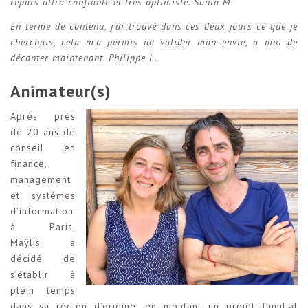
repars ultra confiante et très optimiste. Sonia M.
En terme de contenu, j’ai trouvé dans ces deux jours ce que je
cherchais, cela m’a permis de valider mon envie, à moi de
décanter maintenant. Philippe L.
Animateur(s)
Après près
de 20 ans de
conseil en
finance,
management
et systèmes
d’information
à Paris,
Maÿlis a
décidé de
s’établir à
plein temps
dans sa région d’origine, en montant un projet familial