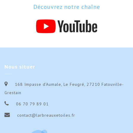
Découvrez notre chaîne
Nous
situer
168 Impasse d’Aumale, Le Feugré, 27210 Fatouville-
Grestain
06 70 79 89 01
contact@larbreauxetoiles.fr