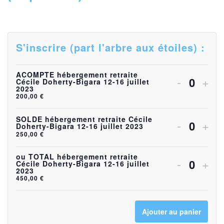
S'inscrire (part l'arbre aux étoiles) :
ACOMPTE hébergement retraite
Diminuer
Aug
-
+
Cécile Doherty-Bigara 12-16 juillet
Quanti
2023
la
la
200,00
€
quantité
quan
SOLDE hébergement retraite Cécile
Diminuer
Aug
-
+
Doherty-Bigara 12-16 juillet 2023
de
Quanti
de
250,00
€
la
la
billets
bille
quantité
quan
ou TOTAL hébergement retraite
Diminuer
Aug
-
+
Cécile Doherty-Bigara 12-16 juillet
pour
pou
Quanti
2023
de
de
la
la
450,00
€
ACOMP
AC
billets
bille
quantité
quan
héberge
héb
pour
pou
Ajouter au panier
de
de
retraite
retr