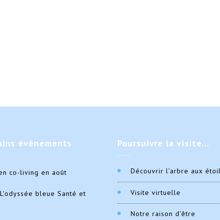
ains
évènements
Poursuivre
la visite…
Découvrir l’arbre aux étoi
en co-living en août
Visite virtuelle
L'odyssée bleue Santé et
Notre raison d’être