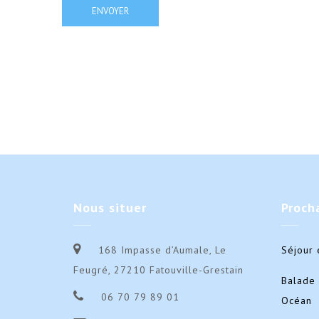
Nous
situer
Proch
168 Impasse d’Aumale, Le
Séjour 
Feugré, 27210 Fatouville-Grestain
Balade 
06 70 79 89 01
Océan