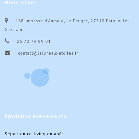
Nous
situer
avril
avril
2026
202
168 Impasse d’Aumale, Le Feugré, 27210 Fatouville-
(par
(par
Grestain
nuit)
nuit
06 70 79 89 01
contact@larbreauxetoiles.fr
Prochains
évènements
Séjour en co-living en août