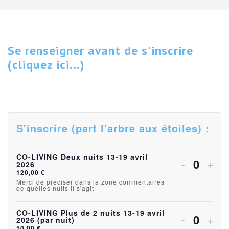
Se renseigner avant de s'inscrire
(cliquez ici...)
S'inscrire (part l'arbre aux étoiles) :
CO-LIVING Deux nuits 13-19 avril
Diminuer
Aug
-
+
2026
Quanti
120,00
€
la
la
Merci de préciser dans la zone commentaires
de quelles nuits il s'agit
quantité
quan
CO-LIVING Plus de 2 nuits 13-19 avril
de
de
Diminuer
Aug
-
+
2026 (par nuit)
Quanti
50,00
€