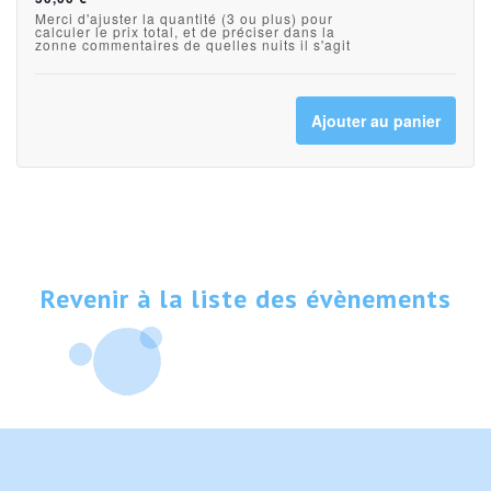
billets
bille
la
la
Merci d'ajuster la quantité (3 ou plus) pour
calculer le prix total, et de préciser dans la
pour
pou
zonne commentaires de quelles nuits il s'agit
quantité
quan
CO-
CO-
de
de
LIVING
LIV
Ajouter au panier
billets
bille
Deux
Deu
pour
pou
nuits
nuit
CO-
CO-
13-
13-
LIVING
LIV
19
19
Plus
Plu
Revenir à la liste des évènements
avril
avril
de
de
2026
202
2
2
nuits
nuit
13-
13-
19
19