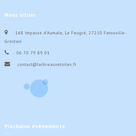
Nous
situer
168 Impasse d’Aumale, Le Feugré, 27210 Fatouville-
Grestain
06 70 79 89 01
contact@larbreauxetoiles.fr
Prochains
évènements