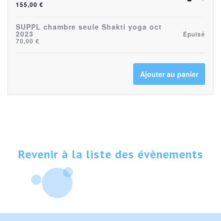
Quanti
155,00
€
la
la
quantité
quan
SUPPL chambre seule Shakti yoga oct
2023
Épuisé
70,00
€
de
de
billets
bille
Ajouter au panier
pour
pou
ACOMP
AC
Héberge
Héb
Shakti
Shak
yoga
yog
Revenir à la liste des évènements
13-
13-
15
15
oct
oct
2023
202