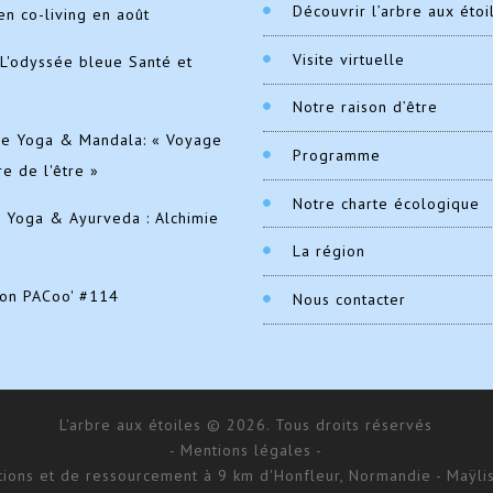
Découvrir l’arbre aux étoi
en co-living en août
Visite virtuelle
L'odyssée bleue Santé et
Notre raison d’être
de Yoga & Mandala: « Voyage
Programme
re de l'être »
Notre charte écologique
e Yoga & Ayurveda : Alchimie
La région
ion PACoo' #114
Nous contacter
L'arbre aux étoiles © 2026. Tous droits réservés
- Mentions légales -
ations et de ressourcement à 9 km d'Honfleur, Normandie - Maÿlis