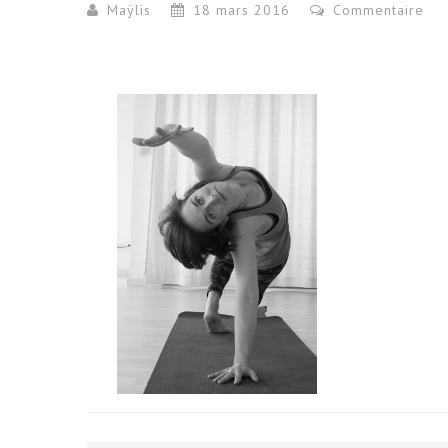
Maÿlis
18 mars 2016
Commentaire