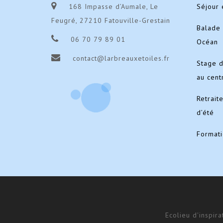
168 Impasse d’Aumale, Le
Séjour 
Feugré, 27210 Fatouville-Grestain
Balade 
06 70 79 89 01
Océan
contact@larbreauxetoiles.fr
Stage 
au cent
Retrait
d’été
Format
Ecolieu d'inspir