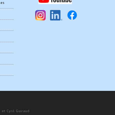
les
 et Cyril Guiraud