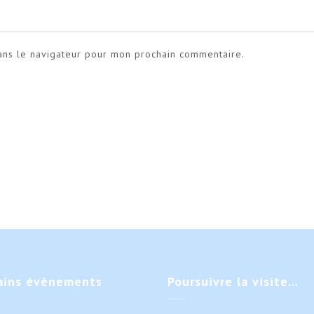
ans le navigateur pour mon prochain commentaire.
ains
évènements
Poursuivre
la visite…