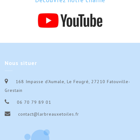
Découvrez notre chaîne
Nous
situer
168 Impasse d’Aumale, Le Feugré, 27210 Fatouville-
Grestain
06 70 79 89 01
contact@larbreauxetoiles.fr