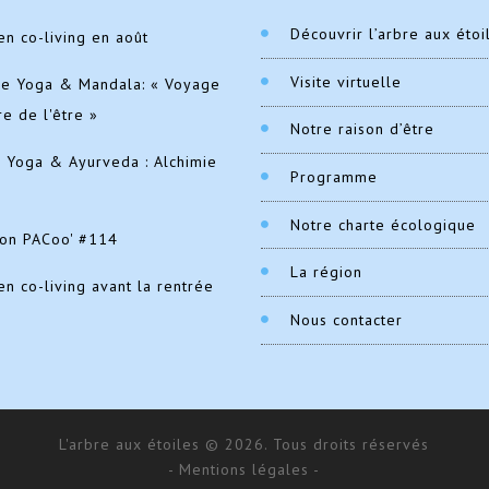
Découvrir l’arbre aux étoi
en co-living en août
Visite virtuelle
de Yoga & Mandala: « Voyage
re de l'être »
Notre raison d’être
e Yoga & Ayurveda : Alchimie
Programme
Notre charte écologique
ion PACoo' #114
La région
en co-living avant la rentrée
Nous contacter
L'arbre aux étoiles © 2026. Tous droits réservés
- Mentions légales -