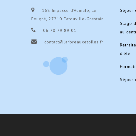
168 Impasse d’Aumale, Le
Séjour 
Feugré, 27210 Fatouville-Grestain
Stage 
06 70 79 89 01
au cent
contact@larbreauxetoiles.fr
Retrait
d’été
Format
Séjour 