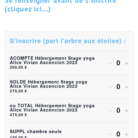
Se renseigner avant de s'inscrire
(cliquez ici...)
S'inscrire (part l'arbre aux étoiles) :
ACOMPTE Hébergement Stage yoga
Diminuer
Aug
-
+
Alice Vivian Ascencion 2023
Quanti
200,00
€
la
la
quantité
quan
SOLDE Hébergement Stage yoga
Diminuer
Aug
-
+
Alice Vivian Ascencion 2023
Quanti
270,00
€
de
de
la
la
billets
bille
quantité
quan
ou TOTAL Hébergement Stage yoga
Diminuer
Aug
-
+
Alice Vivian Ascencion 2023
Quanti
pour
pou
470,00
€
de
de
la
la
ACOMP
AC
billets
bille
quantité
quan
Diminuer
Aug
-
+
SUPPL chambre seule
Héberge
Héb
Quanti
140,00
€