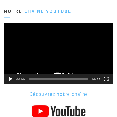
NOTRE
CHAÎNE YOUTUBE
Lecteur
vidéo
00:00
09:17
Découvrez notre chaîne