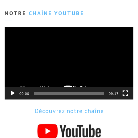
NOTRE
CHAÎNE YOUTUBE
Lecteur
vidéo
00:00
09:17
Découvrez notre chaîne