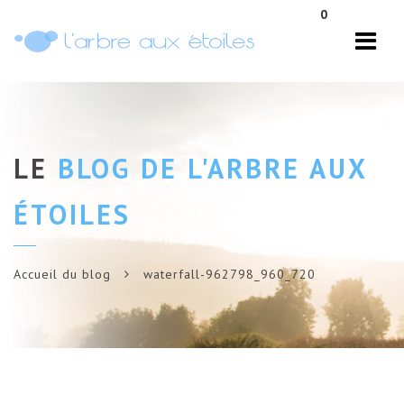
Navi
0
LE
BLOG DE L'ARBRE AUX
ÉTOILES
Accueil du blog
waterfall-962798_960_720