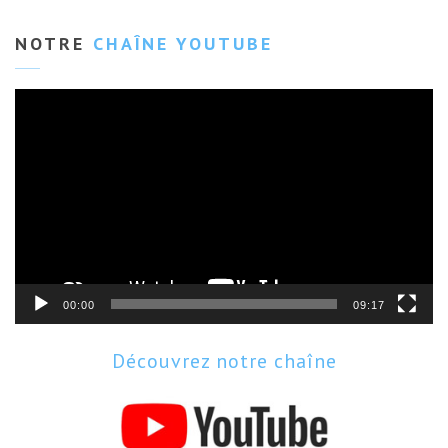
NOTRE
CHAÎNE YOUTUBE
Lecteur
vidéo
00:00
09:17
Découvrez notre chaîne