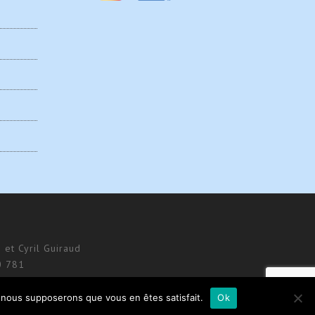
 et Cyril Guiraud
0 781
e, nous supposerons que vous en êtes satisfait.
Ok