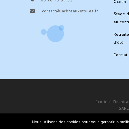
06 70 79 89 01
Océan
contact@larbreauxetoiles.fr
Stage 
au cent
Retrait
d’été
Format
Ecolieu d'inspir
SARL
Nous utilisons des cookies pour vous garantir la meil