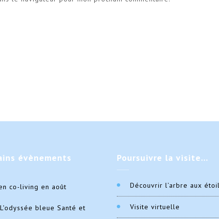
ains
évènements
Poursuivre
la visite…
Découvrir l’arbre aux étoi
en co-living en août
Visite virtuelle
L'odyssée bleue Santé et