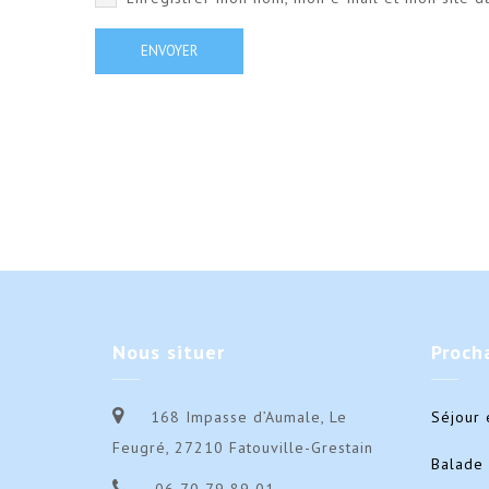
Nous
situer
Proch
168 Impasse d’Aumale, Le
Séjour 
Feugré, 27210 Fatouville-Grestain
Balade 