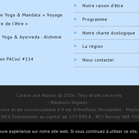
Notre raison d’être
de Yoga & Mandala: « Voyage
Programme
re de l'être »
Notre charte écologique
e Yoga & Ayurveda : Alchimie
La région
ion PACoo' #114
Nous contacter
L'arbre aux étoiles © 2026. Tous droits réservés
- Mentions légales -
ations et de ressourcement à 9 km d'Honfleur, Normandie - Maÿlis
 MCG Evénements au capital de 177 000 € - RCS Bernay 488 55
168 impasse d’Aumale - 27 210 Fatouville-Grestain
Site réalisé par
Donitow
leure expérience sur notre site web. Si vous continuez à utiliser ce sit