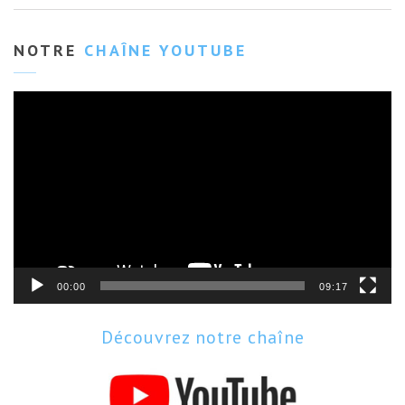
NOTRE
CHAÎNE YOUTUBE
Lecteur
vidéo
00:00
09:17
Découvrez notre chaîne