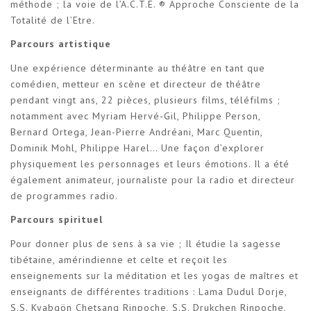
méthode ; la voie de l’A.C.T.E. ® Approche Consciente de la
Totalité de l’Etre.
Parcours artistique
Une expérience déterminante au théâtre en tant que
comédien, metteur en scène et directeur de théâtre
pendant vingt ans, 22 pièces, plusieurs films, téléfilms ;
notamment avec Myriam Hervé-Gil, Philippe Person,
Bernard Ortega, Jean-Pierre Andréani, Marc Quentin,
Dominik Mohl, Philippe Harel… Une façon d’explorer
physiquement les personnages et leurs émotions. Il a été
également animateur, journaliste pour la radio et directeur
de programmes radio.
Parcours spirituel
Pour donner plus de sens à sa vie ; Il étudie la sagesse
tibétaine, amérindienne et celte et reçoit les
enseignements sur la méditation et les yogas de maîtres et
enseignants de différentes traditions : Lama Dudul Dorje,
S.S. Kyabgön Chetsang Rinpoche, S.S. Drukchen Rinpoche,