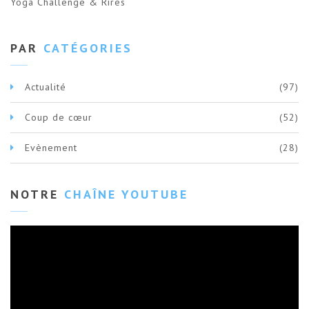
Yoga Challenge & Rires
PAR
CATÉGORIES
Actualité
(97)
Coup de cœur
(52)
Evènement
(28)
NOTRE
CHAÎNE YOUTUBE
Lecteur
vidéo