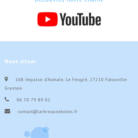
Nous
situer
168 Impasse d’Aumale, Le Feugré, 27210 Fatouville-
Grestain
06 70 79 89 01
contact@larbreauxetoiles.fr