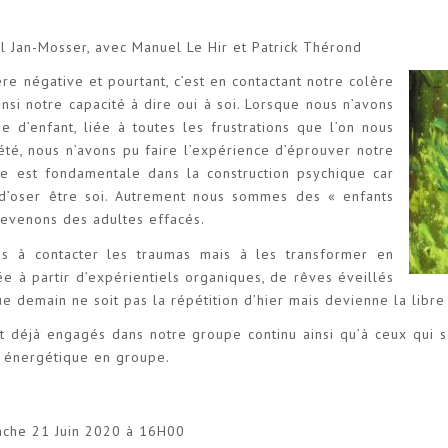
 Jan-Mosser, avec Manuel Le Hir et Patrick Thérond
e négative et pourtant, c’est en contactant notre colère
nsi notre capacité à dire oui à soi. Lorsque nous n’avons
e d’enfant, liée à toutes les frustrations que l’on nous
été, nous n’avons pu faire l’expérience d’éprouver notre
pe est fondamentale dans la construction psychique car
 d’oser être soi. Autrement nous sommes des « enfants
evenons des adultes effacés.
as à contacter les traumas mais à les transformer en
ée à partir d’expérientiels organiques, de rêves éveillés
e demain ne soit pas la répétition d’hier mais devienne la libr
 déjà engagés dans notre groupe continu ainsi qu’à ceux qui so
et énergétique en groupe.
nche 21 Juin 2020 à 16H00