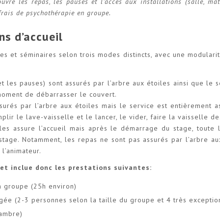
ouvre les repas, les pauses et l’accès aux installations (salle, ma
frais de psychothérapie en groupe.
ns d’accueil
ges et séminaires selon trois modes distincts, avec une modular
(et les pauses) sont assurés par l’arbre aux étoiles ainsi que le 
 moment de débarrasser le couvert.
ssurés par l’arbre aux étoiles mais le service est entièrement a
plir le lave-vaisselle et le lancer, le vider, faire la vaisselle d
oiles assure l’accueil mais après le démarrage du stage, toute 
tage. Notamment, les repas ne sont pas assurés par l’arbre au
 l’animateur.
et inclue donc les prestations suivantes:
n groupe (25h environ)
gée (2-3 personnes selon la taille du groupe et 4 très excepti
hambre)