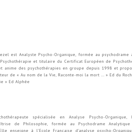
e
e
nezel est Analyste Psycho-Organique, formée au psychodrame 
Psychothérapie et titulaire du Certificat Européen de Psychothé
et anime des psychothérapies en groupe depuis 1998 et propos
teur de « Au nom de la Vie, Raconte-moi la mort … » Ed du Roch
vie » Ed Alphée
chothérapeute spécialisée en Analyse Psycho-Organique,
îtrise de Philosophie, formée au Psychodrame Analytique
Elle enseigne à l’Ecole Française d’analyse psycho-Organiq