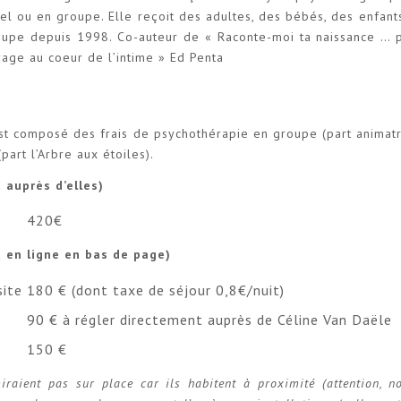
el ou en groupe. Elle reçoit des adultes, des bébés, des enfant
upe depuis 1998. Co-auteur de « Raconte-moi ta naissance … p
yage au coeur de l’intime » Ed Penta
est composé des frais de psychothérapie en groupe (part animatr
art l’Arbre aux étoiles).
 auprès d’elles)
420€
t en ligne en bas de page)
site
180 € (dont taxe de séjour 0,8€/nuit)
90 € à régler directement auprès de Céline Van Daële
150 €
raient pas sur place car ils habitent à proximité (attention, no