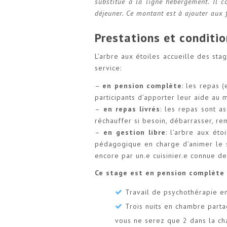
substitue à la ligne hébergement. Il c
déjeuner. Ce montant est à ajouter aux 
Prestations et conditio
L’arbre aux étoiles accueille des sta
service:
–
en pension complète
: les repas 
participants d’apporter leur aide au
–
en repas livrés
: les repas sont a
réchauffer si besoin, débarrasser, rem
–
en gestion libre
: l’arbre aux ét
pédagogique en charge d’animer le s
encore par un.e cuisinier.e connue de
Ce stage est en pension complète 
Travail de psychothérapie e
Trois nuits en chambre parta
vous ne serez que 2 dans la c