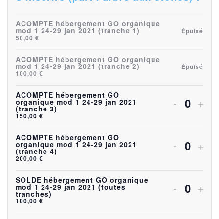
ACOMPTE hébergement GO organique
mod 1 24-29 jan 2021 (tranche 1)
Épuisé
50,00
€
ACOMPTE hébergement GO organique
mod 1 24-29 jan 2021 (tranche 2)
Épuisé
100,00
€
ACOMPTE hébergement GO
Diminuer
Aug
-
+
organique mod 1 24-29 jan 2021
Quanti
(tranche 3)
la
la
150,00
€
quantité
quan
ACOMPTE hébergement GO
Diminuer
Aug
-
+
organique mod 1 24-29 jan 2021
de
Quanti
de
(tranche 4)
la
la
200,00
€
billets
bille
quantité
quan
SOLDE hébergement GO organique
Diminuer
Aug
pour
-
pou
+
mod 1 24-29 jan 2021 (toutes
de
Quanti
de
tranches)
la
la
ACOMP
AC
100,00
€
billets
bille