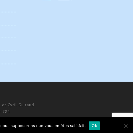
 et Cyril Guiraud
0 781
e, nous supposerons que vous en êtes satisfait.
Ok