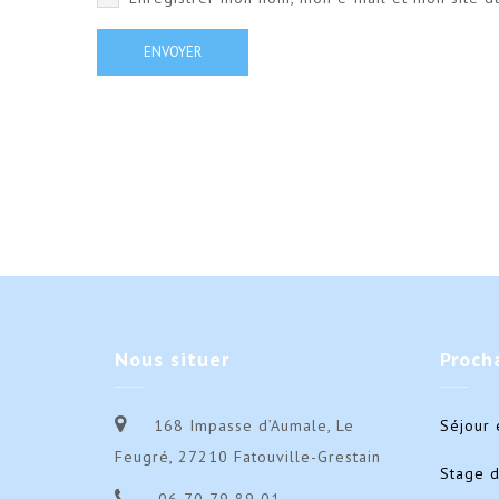
Nous
situer
Proch
168 Impasse d’Aumale, Le
Séjour 
Feugré, 27210 Fatouville-Grestain
Stage 