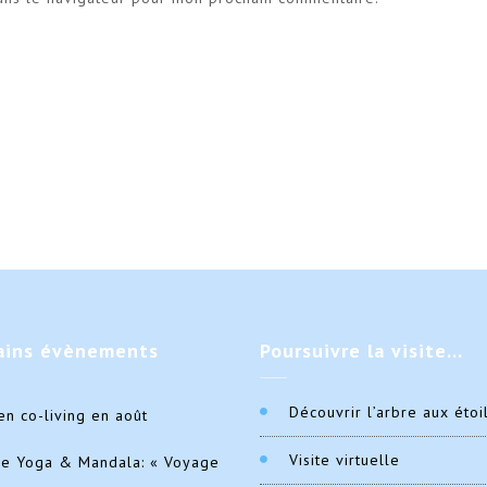
ains
évènements
Poursuivre
la visite…
Découvrir l’arbre aux étoi
en co-living en août
Visite virtuelle
de Yoga & Mandala: « Voyage