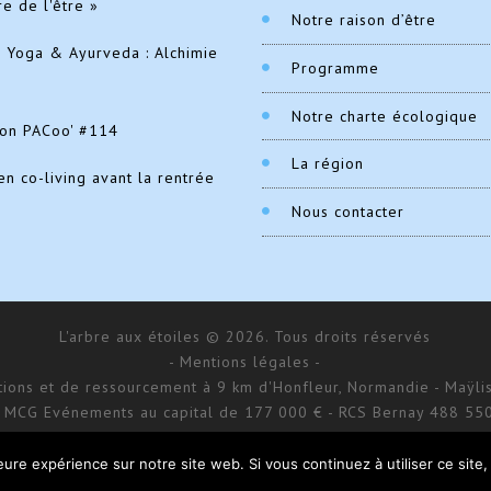
re de l'être »
Notre raison d’être
e Yoga & Ayurveda : Alchimie
Programme
Notre charte écologique
ion PACoo' #114
La région
en co-living avant la rentrée
Nous contacter
L'arbre aux étoiles © 2026. Tous droits réservés
- Mentions légales -
ations et de ressourcement à 9 km d'Honfleur, Normandie - Maÿlis
 MCG Evénements au capital de 177 000 € - RCS Bernay 488 55
168 impasse d’Aumale - 27 210 Fatouville-Grestain
Site réalisé par
Donitow
leure expérience sur notre site web. Si vous continuez à utiliser ce sit