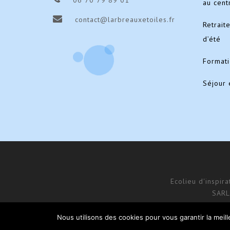
06 70 79 89 01
au cent
contact@larbreauxetoiles.fr
Retrait
d’été
Format
Séjour 
Ecolieu d'inspir
SARL
Nous utilisons des cookies pour vous garantir la meil