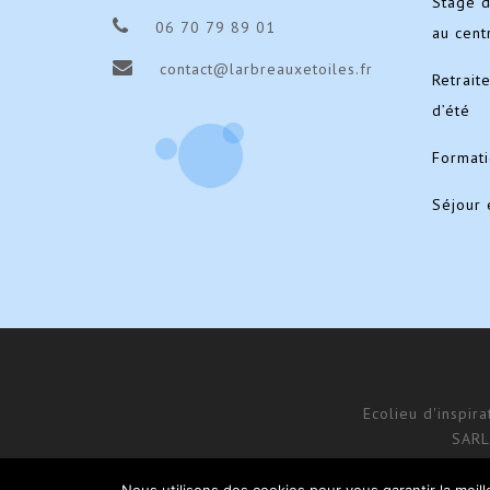
Stage 
06 70 79 89 01
au cent
contact@larbreauxetoiles.fr
Retrait
d’été
Format
Séjour 
Ecolieu d'inspir
SARL