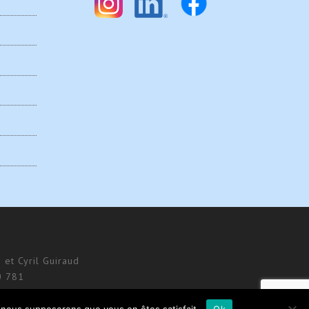
 et Cyril Guiraud
0 781