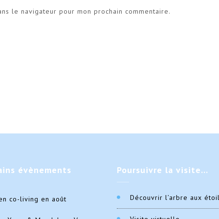
ans le navigateur pour mon prochain commentaire.
ains
évènements
Poursuivre
la visite…
Découvrir l’arbre aux étoi
en co-living en août
Visite virtuelle