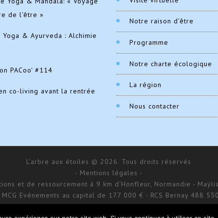
de Yoga & Mandala: « Voyage
re de l'être »
Notre raison d’être
e Yoga & Ayurveda : Alchimie
Programme
Notre charte écologique
ion PACoo' #114
La région
en co-living avant la rentrée
Nous contacter
L'arbre aux étoiles © 2026. Tous droits réservés
- Mentions légales -
ations et de ressourcement à 9 km d'Honfleur, Normandie - Maÿlis
 MCG Evénements au capital de 177 000 € - RCS Bernay 488 55
168 impasse d’Aumale - 27 210 Fatouville-Grestain
Site réalisé par
Donitow