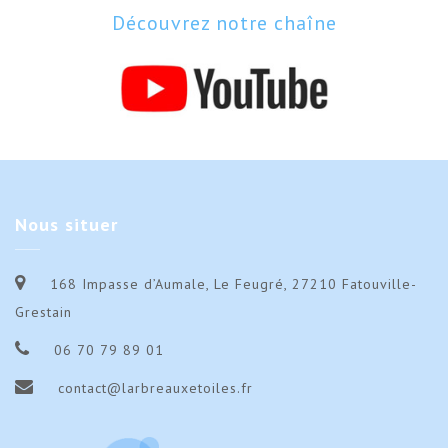
Découvrez notre chaîne
Nous
situer
168 Impasse d’Aumale, Le Feugré, 27210 Fatouville-
Grestain
06 70 79 89 01
contact@larbreauxetoiles.fr