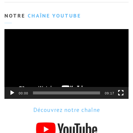
NOTRE
CHAÎNE YOUTUBE
Lecteur
vidéo
00:00
09:17
Découvrez notre chaîne