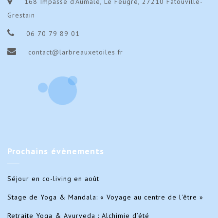
168 Impasse d’Aumale, Le Feugré, 27210 Fatouville-
Grestain
06 70 79 89 01
contact@larbreauxetoiles.fr
Prochains
évènements
Séjour en co-living en août
Stage de Yoga & Mandala: « Voyage au centre de l'être »
Retraite Yoga & Ayurveda : Alchimie d’été