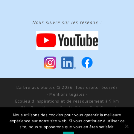
Nous suivre sur les réseaux :
L'arbre aux étoiles © 2026. Tous droits réservés
- Mentions légales -
Ecolieu d'inspirations et de ressourcement à 9 km
d'Honfleur, Normandie - Maÿlis et Cyril Guiraud
SARL MCG Evénements au capital de 177 000 € - RCS
Nous utilisons des cookies pour vous garantir la meilleure
expérience sur notre site web. Si vous continuez à utiliser ce
Bernay 488 550 781
site, nous supposerons que vous en êtes satisfait.
168 impasse d’Aumale - 27 210 Fatouville-Grestain