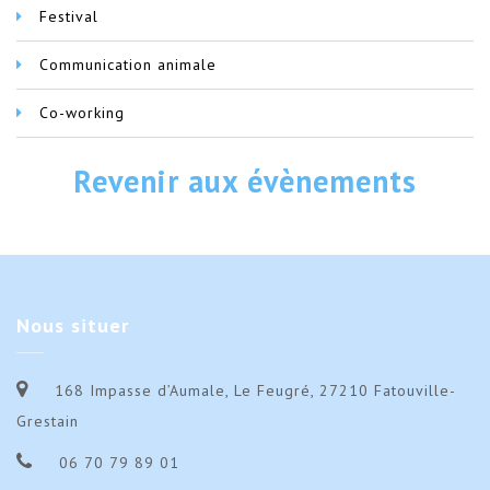
Festival
Communication animale
Co-working
Revenir aux évènements
Nous
situer
168 Impasse d’Aumale, Le Feugré, 27210 Fatouville-
Grestain
06 70 79 89 01